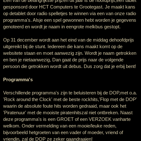
Eén van de belangrijkste prijzen dit jaar is de hoofdprijs,een tablet
gesponsord door HCT Computers te Grootegast. Je maakt kans
op detablet door radio spelletjes te winnen via een van onze radio
programma's. Alsje een spel gewonnen hebt worden je gegevens
genoteerd en wordt je naam in eengrote melkbus gestopt.
Op 31 december wordt aan het eind van de middag dehoofdprijs
uitgereikt bij de stunt. Iedereen die kans maakt komt op de
websitete staan en moet aanwezig zijn. Wordt je naam getrokken
en ben je nietaanwezig, Dan gaat de prijs naar de volgende
persoon die getrokken wordt uit debus. Dus zorg dat je erbij bent!
Programma's
Verschillende programma's zijn te beluisteren bij de DOP,met o.a.
'Rock
around
the
Clock' met de beste
rockhits
,'Flop met de DOP'
waarin de absolute foute hits worden gedraaid, maar ook het
'
Piratenuur' met de mooiste
piratenhits
zal niet ontbreken. Naast
deze programma's is een GROET of een VERZOEK vanharte
welkom. Onder vermelding van een mooie/leuke reden,
bijvoorbeeld hetgroeten van een vader of moeder, vriend of
vriendin, zal de DOP ze zeker gaandraaien!